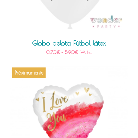
Globo pelota Fútbol látex
0,70
€
–
5,90
€
IVA Inc.
Próximamente