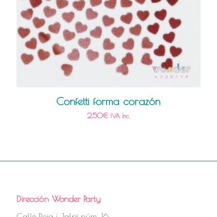
Confetti forma corazón
2,50
€
IVA Inc.
Dirección Wonder Party
Calle Roig i Jalpí núm. 16