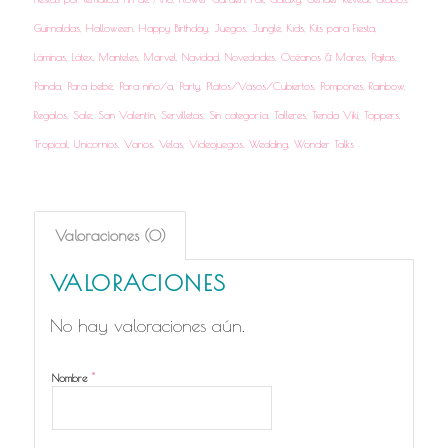
Guirnaldas
,
Halloween
,
Happy Birthday
,
Juegos
,
Jungle
,
Kids
,
Kits para Fiesta
,
Láminas
,
Látex
,
Manteles
,
Marvel
,
Navidad
,
Novedades
,
Océanos & Mares
,
Pajitas
,
Panda
,
Para bebé
,
Para niño/a
,
Party
,
Platos/Vasos/Cubiertos
,
Pompones
,
Rainbow
,
Regalos
,
Sale
,
San Valentín
,
Servilletas
,
Sin categoría
,
Talleres
,
Tienda Viki
,
Toppers
,
Tropical
,
Unicornios
,
Varios
,
Velas
,
Videojuegos
,
Wedding
,
Wonder Talks
Valoraciones (0)
VALORACIONES
No hay valoraciones aún.
*
Nombre