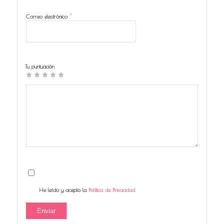
*
Correo electrónico
Tu puntuación
1
2
3
4
5
He leído y acepto la
Política de Privacidad