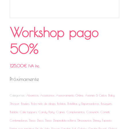
Workshop pago
50%
125,00
€
IVA Inc.
Próximamente
Categorías:
Abanicos
,
Accesorios
,
Asesoramiento Online
,
Aviones & Cielos
,
Baby
Shower
,
Bautizo
,
Bola nido de abeja
,
Bolsitas
,
Botellitas y Dispensadores
,
Bouquets
,
Bubble
,
Cake toppers
,
Candy Party
,
Cojines
,
Complementos
,
Comunión
,
Confetti
,
Contenedores
,
Deco
,
Deco
,
Deco
,
Despedida soltera
,
Dinosaurios
,
Disney
,
Espacio
,
Fiestas por temática
,
Fin de Año
,
Flower Garden
,
Foil
,
Galaxy
,
Gender Reveal
,
Globos
,