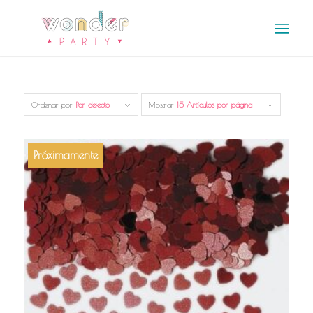
Ordenar por
Por defecto
Mostrar
15 Artículos por página
Próximamente