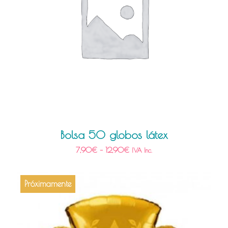
Bolsa 50 globos látex
7,90
€
–
12,90
€
IVA Inc.
Próximamente