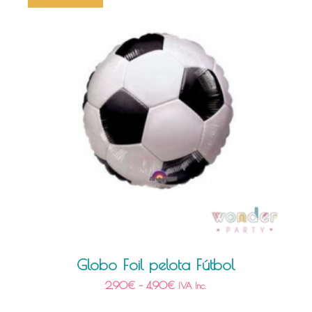
Globo Foil pelota Fútbol
2,90
€
–
4,90
€
IVA Inc.