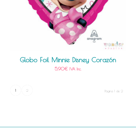
Globo Foil Minnie Disney Corazón
5,90
€
IVA Inc.
1
2
Página 1 de 2