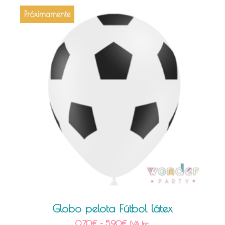
Próximamente
Globo pelota Fútbol látex
0,70
€
–
5,90
€
IVA Inc.