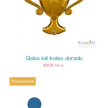
Globo foil trofeo dorado
8,90
€
IVA Inc.
Próximamente