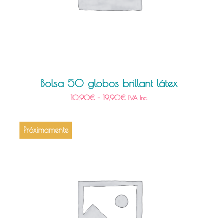
Bolsa 50 globos brillant látex
10,90
€
–
19,90
€
IVA Inc.
Próximamente