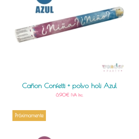
Cañon Confetti + polvo holi Azul
6,90
€
IVA Inc.
Próximamente