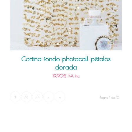
Cortina fondo photocall pétalos
dorada
19,90
€
IVA Inc.
1
2
3
›
»
Página 1 de 10