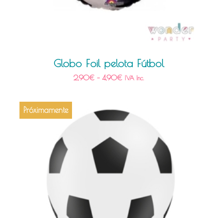
Globo Foil pelota Fútbol
2,90
€
–
4,90
€
IVA Inc.
Próximamente