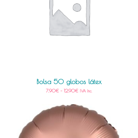
Bolsa 50 globos látex
7,90
€
–
12,90
€
IVA Inc.