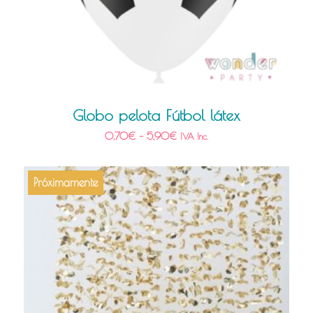
Globo pelota Fútbol látex
0,70
€
–
5,90
€
IVA Inc.
Próximamente