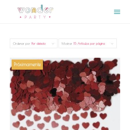
Ordenar por
Por defecto
Mostrar
15 Artículos por página
Próximamente