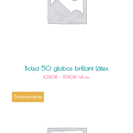
Bolsa 50 globos brillant látex
10,90
€
–
19,90
€
IVA Inc.
Próximamente