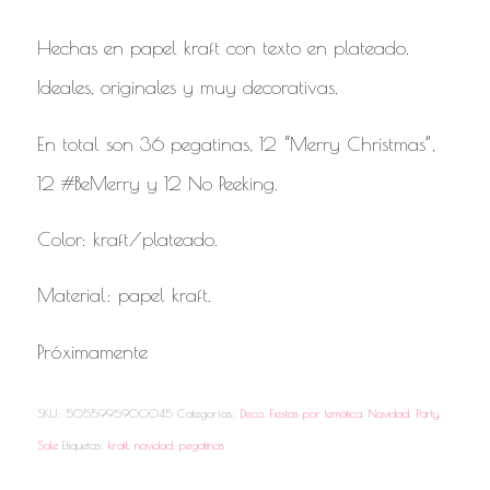
Hechas en papel kraft con texto en plateado.
Ideales, originales y muy decorativas.
En total son 36 pegatinas, 12 “Merry Christmas”,
12 #BeMerry y 12 No Peeking.
Color: kraft/plateado.
Material: papel kraft.
Próximamente
SKU:
5055995900045
Categorías:
Deco
,
Fiestas por temática
,
Navidad
,
Party
,
Sale
Etiquetas:
kraft
,
navidad
,
pegatinas