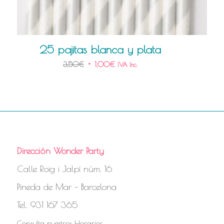
25 pajitas blanca y plata
3,50
€
1,00
€
IVA Inc.
Dirección Wonder Party
Calle Roig i Jalpí núm. 16
Pineda de Mar – Barcelona
Tel. 931 167 365
Consulta nuestros Horarios