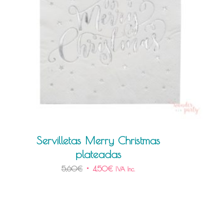
Servilletas Merry Christmas
plateadas
5,60
€
4,50
€
IVA Inc.