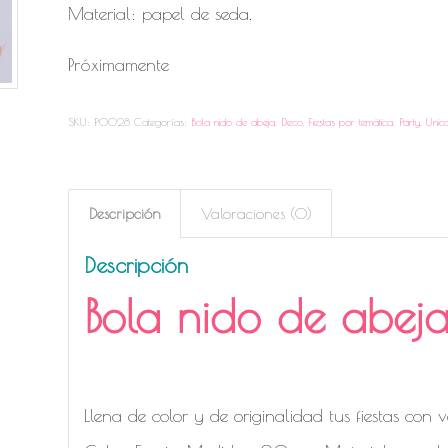
Material: papel de seda.
Próximamente
SKU:
P0028
Categorías:
Bola nido de abeja
,
Deco
,
Fiestas por temática
,
Party
,
Unic
Descripción
Valoraciones (0)
Descripción
Bola nido de abeja
Bola nido de abeja fucsia para fiesta
Llena de color y de originalidad tus fiestas con