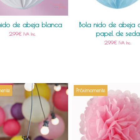
nido de abeja blanca
Bola nido de abeja c
papel de seda
2,99
€
IVA Inc.
2,99
€
IVA Inc.
ente
Próximamente