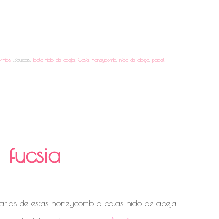
ornios
Etiquetas:
bola nido de abeja
,
fucsia
,
honeycomb
,
nido de abeja
,
papel
 fucsia
s papel de seda
 varias de estas honeycomb o bolas nido de abeja.