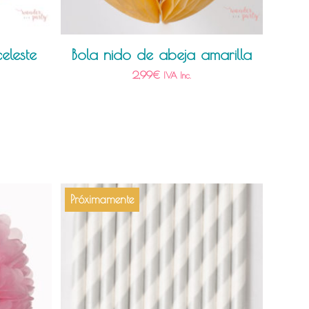
eleste
Bola nido de abeja amarilla
2,99
€
IVA Inc.
Próximamente