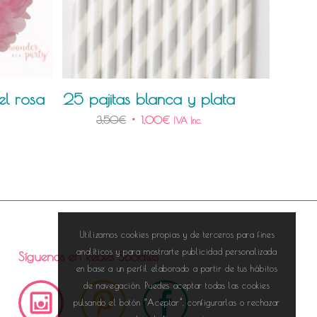
l rosa
25 pajitas blanca y plata
3,50
€
1,00
€
IVA Inc.
Utilizamos cookies propias y de terceros para fines
analíticos y para mostrarte publicidad personalizada
Síguenos en Redes Sociales
en base a un perfil elaborado a partir de tus hábitos
de navegación. Puedes aceptar todas las cookies
pulsando el botón “Aceptar”, configurarlas o rechazar