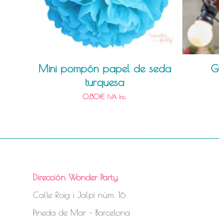
Mini pompón papel de seda
G
turquesa
0,80
€
IVA Inc.
Dirección Wonder Party
Calle Roig i Jalpí núm. 16
Pineda de Mar – Barcelona