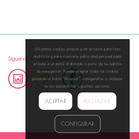
Utilizamos cookies propias y de terceros para fines
analíticos y para mostrarte publicidad personalizada
Síguenos en Redes Sociales
en base a un perfil elaborado a partir de tus hábitos
de navegación. Puedes aceptar todas las cookies
pulsando el botón “Aceptar”, configurarlas o rechazar
su uso pulsando las siguientes opciones.
ACEPTAR
RECHAZAR
CONFIGURAR