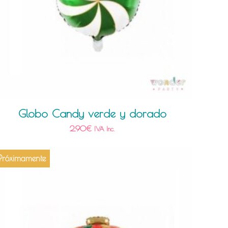
Globo Candy verde y dorado
2,90
€
IVA Inc.
Próximamente