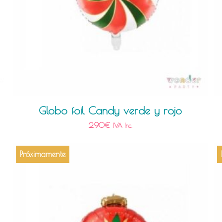
Globo foil Candy verde y rojo
2,90
€
IVA Inc.
Próximamente