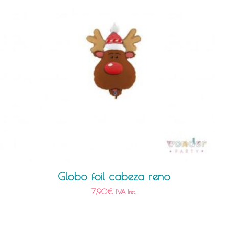
Globo foil cabeza reno
7,90
€
IVA Inc.