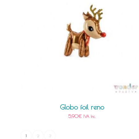
Globo foil reno
5,90
€
IVA Inc.
1
2
3