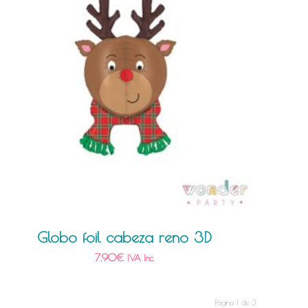
Globo foil cabeza reno 3D
7,90
€
IVA Inc.
Página 1 de 3