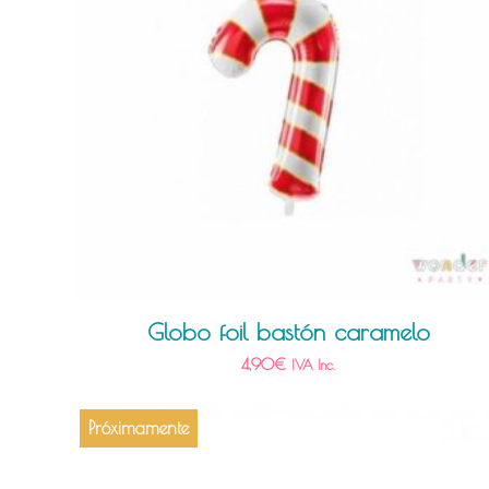
Globo foil bastón caramelo
4,90
€
IVA Inc.
Próximamente