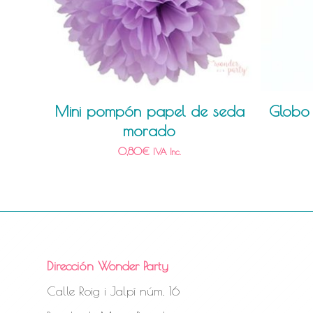
Mini pompón papel de seda
Globo 
morado
0,80
€
IVA Inc.
Dirección Wonder Party
Calle Roig i Jalpí núm. 16