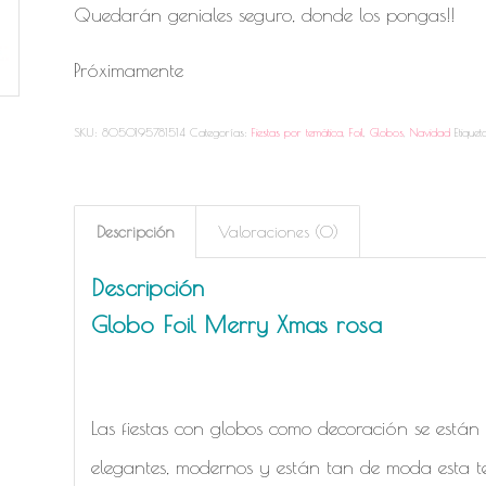
Quedarán geniales seguro, donde los pongas!!
Próximamente
SKU:
8050195781514
Categorías:
Fiestas por temática
,
Foil
,
Globos
,
Navidad
Etique
Descripción
Valoraciones (0)
Descripción
Globo Foil Merry Xmas rosa
Las fiestas con globos como decoración se está
elegantes, modernos y están tan de moda esta 