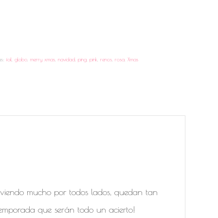
tas:
foil
,
globo
,
merry xmas
,
navidad
,
ping
,
pink
,
renos
,
rosa
,
Xmas
n viendo mucho por todos lados, quedan tan
temporada que serán todo un acierto!