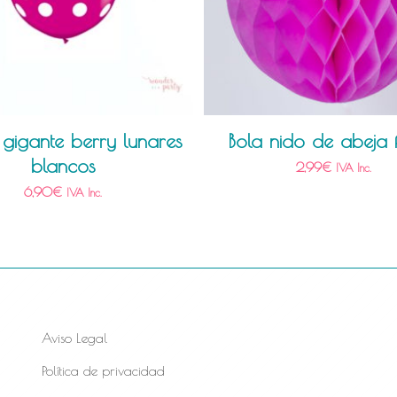
gigante berry lunares
Bola nido de abeja 
blancos
2,99
€
IVA Inc.
6,90
€
IVA Inc.
Aviso Legal
Política de privacidad