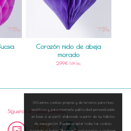
fucsia
Corazón nido de abeja
morado
2,99
€
IVA Inc.
Utilizamos cookies propias y de terceros para fines
analíticos y para mostrarte publicidad personalizada
Síguenos en Redes Sociales
en base a un perfil elaborado a partir de tus hábitos
de navegación. Puedes aceptar todas las cookies
pulsando el botón “Aceptar”, configurarlas o rechazar