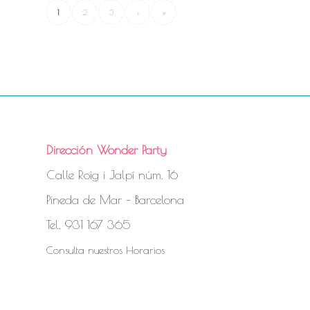
1
2
3
›
»
Dirección Wonder Party
Calle Roig i Jalpí núm. 16
Pineda de Mar – Barcelona
Tel. 931 167 365
Consulta nuestros Horarios