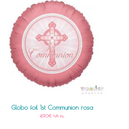
Globo foil 1st Communion rosa
4,90
€
IVA Inc.