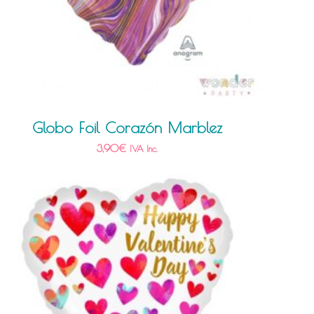
Globo Foil Corazón Marblez
3,90
€
IVA Inc.