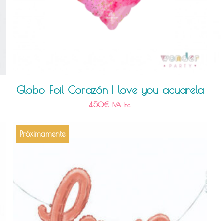
Globo Foil Corazón I love you acuarela
4,50
€
IVA Inc.
Próximamente