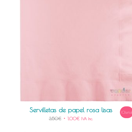
Servilletas de papel rosa lisas
¡Oferta
3,50
€
1,00
€
IVA Inc.