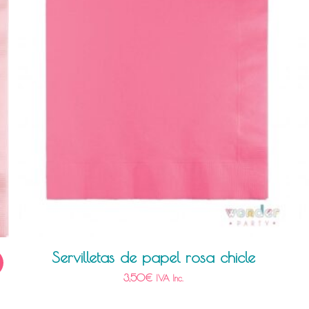
Servilletas de papel rosa chicle
!
3,50
€
IVA Inc.