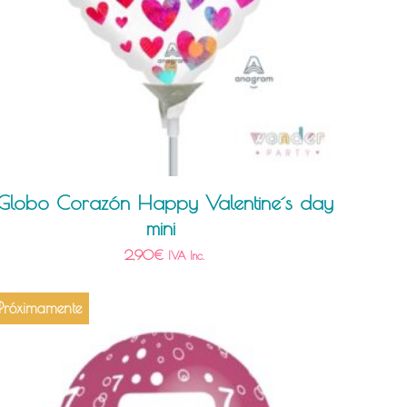
Globo Corazón Happy Valentine´s day
mini
2,90
€
IVA Inc.
Próximamente