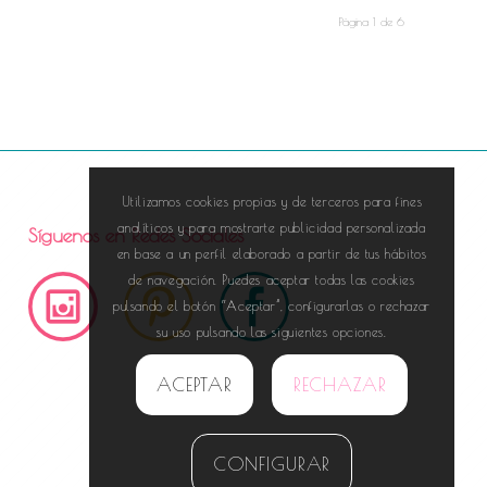
Página 1 de 6
Utilizamos cookies propias y de terceros para fines
analíticos y para mostrarte publicidad personalizada
Síguenos en Redes Sociales
en base a un perfil elaborado a partir de tus hábitos
de navegación. Puedes aceptar todas las cookies
pulsando el botón “Aceptar”, configurarlas o rechazar
su uso pulsando las siguientes opciones.
ACEPTAR
RECHAZAR
CONFIGURAR