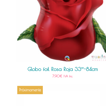
Globo foil Rosa Roja 33″-84cm
7,90
€
IVA Inc.
Próximamente