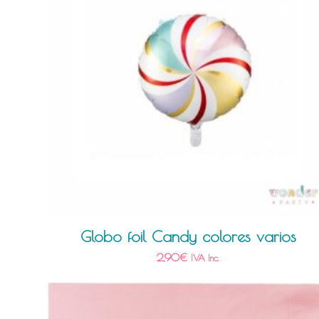
Globo foil Candy colores varios
2,90
€
IVA Inc.