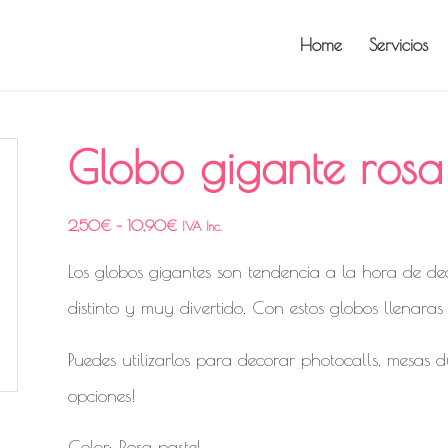
Home
Servicios
Globo gigante rosa
2,50
€
–
10,90
€
IVA Inc.
Los globos gigantes son tendencia a la hora de dec
distinto y muy divertido. Con estos globos llenaras 
Puedes utilizarlos para decorar photocalls, mesas 
opciones!
Color: Rosa pastel.