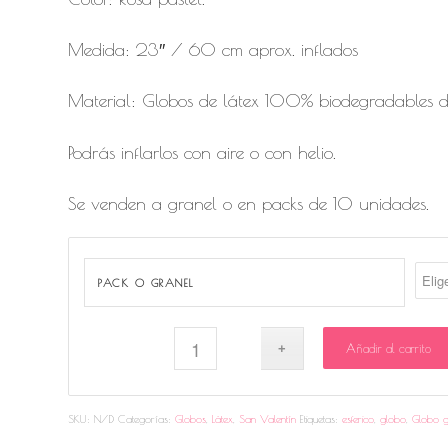
Medida: 23″ / 60 cm aprox. inflados
Material: Globos de látex 100% biodegradables de
Podrás inflarlos con aire o con helio.
Se venden a granel o en packs de 10 unidades.
PACK O GRANEL
Añadir al carrito
SKU:
N/D
Categorías:
Globos
,
Látex
,
San Valentín
Etiquetas:
esferico
,
globo
,
Globo g