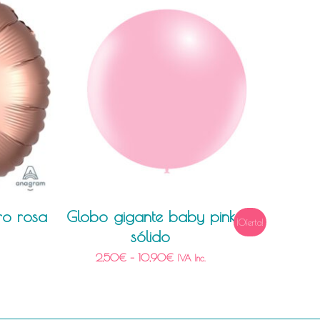
ro rosa
Globo gigante baby pink
¡Oferta!
sólido
2,50
€
–
10,90
€
IVA Inc.