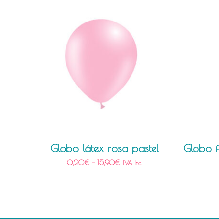
Globo látex rosa pastel
Globo f
0,20
€
–
15,90
€
IVA Inc.