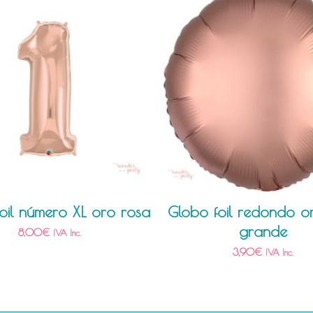
oil número XL oro rosa
Globo foil redondo o
grande
8,00
€
IVA Inc.
3,90
€
IVA Inc.