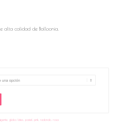
 alta calidad de Balloonia.
igante
,
globo látex
,
pastel
,
pink
,
redondo
,
rosa