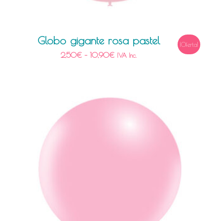
Globo gigante rosa pastel
¡Oferta!
2,50
€
–
10,90
€
IVA Inc.