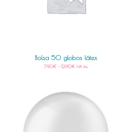
Bolsa 50 globos látex
7,90
€
–
12,90
€
IVA Inc.