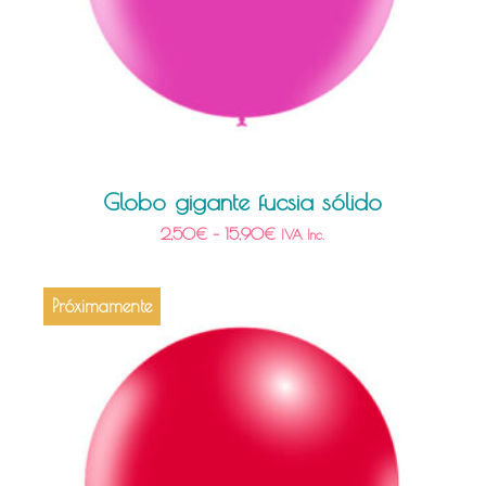
Globo gigante fucsia sólido
2,50
€
–
15,90
€
IVA Inc.
Próximamente