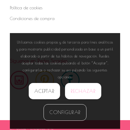
Política de cookies
Condiciones de compra
Utilizamos cookies propias y de terceros para fines analíticos
y para mostrarte publicidad personalizada en base a un perfil
elaborado a partir de tus hábitos de navegación. Puedes
Síguenos en Redes Sociales
aceptar todas las cookies pulsando el botón “Aceptar”,
configurarlas o rechazar su uso pulsando las siguientes
opciones.
ACEPTAR
RECHAZAR
CONFIGURAR
© Copyright - WonderParty BCN