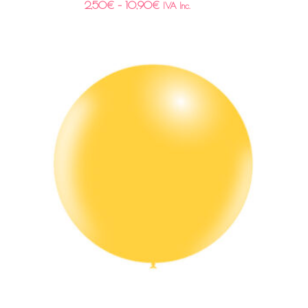
2,50
€
–
10,90
€
IVA Inc.