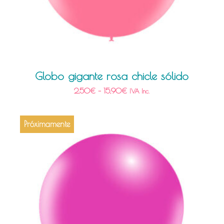
Globo gigante rosa chicle sólido
2,50
€
–
15,90
€
IVA Inc.
Próximamente