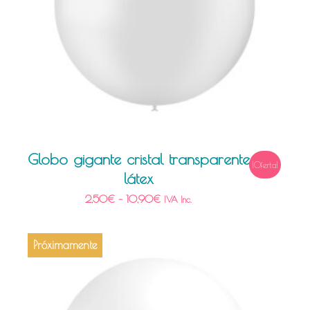
Globo gigante cristal transparente
¡Oferta!
látex
2,50
€
–
10,90
€
IVA Inc.
Próximamente