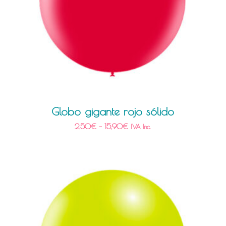
Globo gigante rojo sólido
2,50
€
–
15,90
€
IVA Inc.