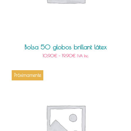
Bolsa 50 globos brillant látex
10,90
€
–
19,90
€
IVA Inc.
Próximamente