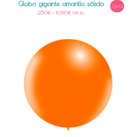
Globo gigante amarillo sólido
¡Oferta!
2,50
€
–
10,90
€
IVA Inc.