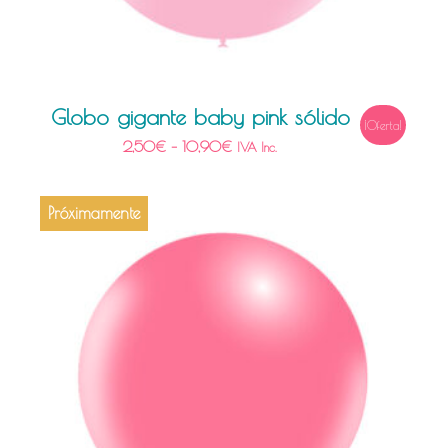
Globo gigante baby pink sólido
¡Oferta!
2,50
€
–
10,90
€
IVA Inc.
Próximamente