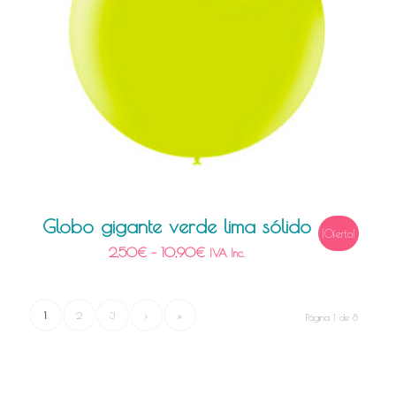
Globo gigante verde lima sólido
¡Oferta!
2,50
€
–
10,90
€
IVA Inc.
1
2
3
›
»
Página 1 de 8