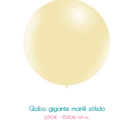
Globo gigante marfil sólido
2,50
€
–
15,90
€
IVA Inc.