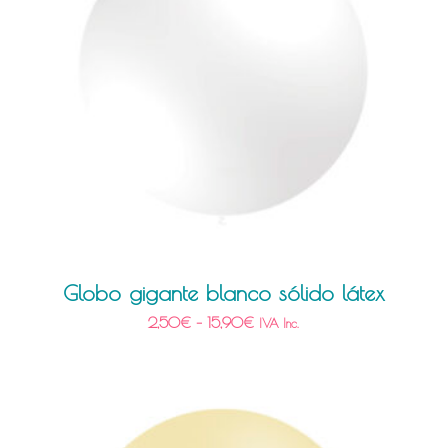
Globo gigante blanco sólido látex
2,50
€
–
15,90
€
IVA Inc.