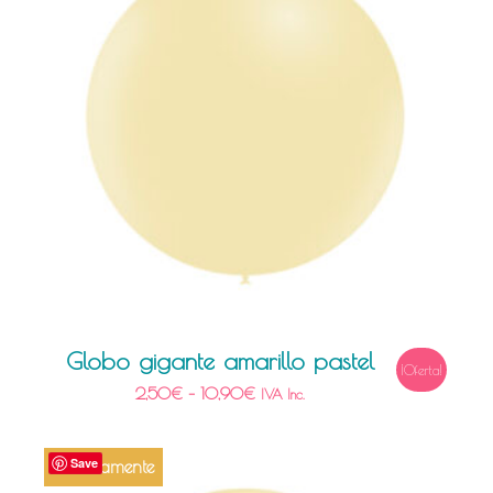
Globo gigante amarillo pastel
¡Oferta!
2,50
€
–
10,90
€
IVA Inc.
Save
Próximamente