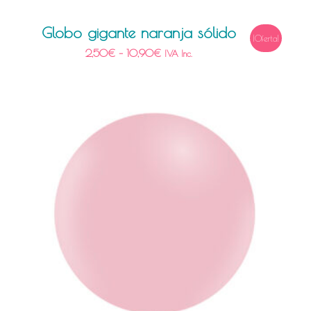
Globo gigante naranja sólido
¡Oferta!
2,50
€
–
10,90
€
IVA Inc.