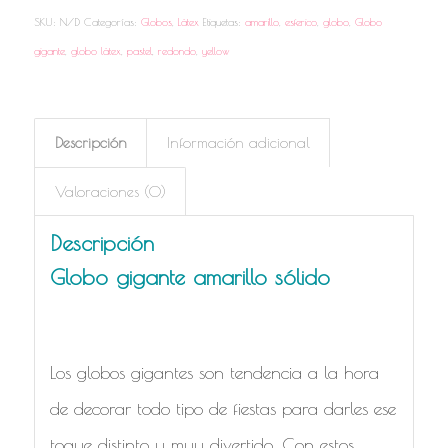
SKU:
N/D
Categorías:
Globos
,
Látex
Etiquetas:
amarillo
,
esferico
,
globo
,
Globo
gigante
,
globo látex
,
pastel
,
redondo
,
yellow
Descripción
Información adicional
Valoraciones (0)
Descripción
Globo gigante amarillo sólido
Los globos gigantes son tendencia a la hora
de decorar todo tipo de fiestas para darles ese
toque distinto y muy divertido. Con estos