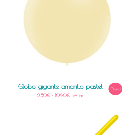
Globo gigante amarillo pastel
¡Oferta!
2,50
€
–
10,90
€
IVA Inc.