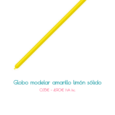
Globo modelar amarillo limón sólido
0,15
€
–
4,90
€
IVA Inc.