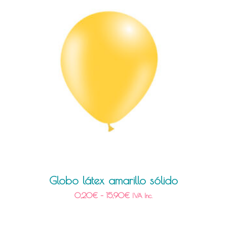
Globo látex amarillo sólido
0,20
€
–
15,90
€
IVA Inc.