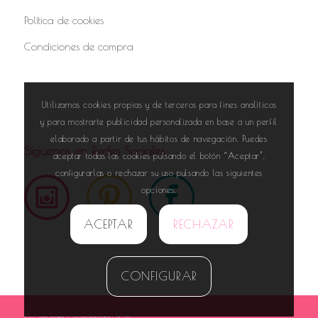
Política de cookies
Condiciones de compra
Utilizamos cookies propias y de terceros para fines analíticos
y para mostrarte publicidad personalizada en base a un perfil
elaborado a partir de tus hábitos de navegación. Puedes
Síguenos en Redes Sociales
aceptar todas las cookies pulsando el botón “Aceptar”,
configurarlas o rechazar su uso pulsando las siguientes
opciones.
ACEPTAR
RECHAZAR
CONFIGURAR
© Copyright - WonderParty BCN