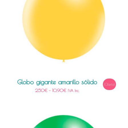
Globo gigante amarillo sólido
¡Oferta!
2,50
€
–
10,90
€
IVA Inc.