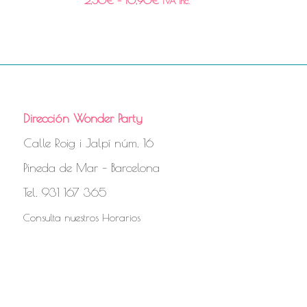
2,50
€
–
10,90
€
IVA Inc.
Dirección Wonder Party
Calle Roig i Jalpí núm. 16
Pineda de Mar – Barcelona
Tel. 931 167 365
Consulta nuestros Horarios