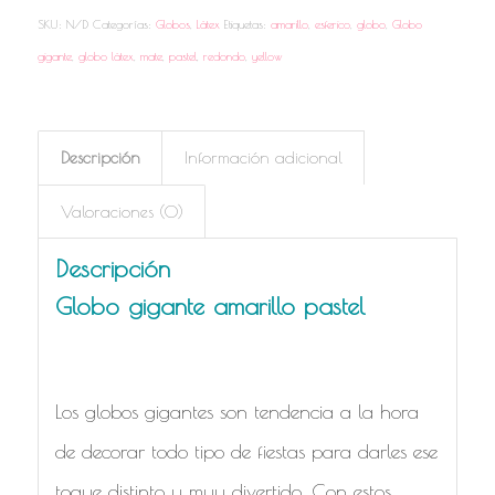
SKU:
N/D
Categorías:
Globos
,
Látex
Etiquetas:
amarillo
,
esferico
,
globo
,
Globo
gigante
,
globo látex
,
mate
,
pastel
,
redondo
,
yellow
Descripción
Información adicional
Valoraciones (0)
Descripción
Globo gigante amarillo pastel
Los globos gigantes son tendencia a la hora
de decorar todo tipo de fiestas para darles ese
toque distinto y muy divertido. Con estos