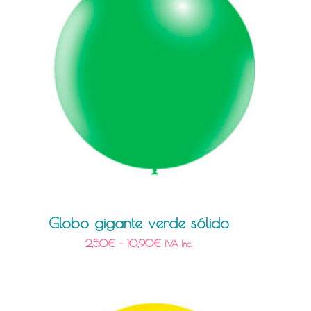
Globo gigante verde sólido
2,50
€
–
10,90
€
IVA Inc.