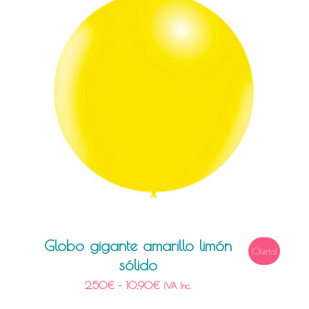
Globo gigante amarillo limón
¡Oferta!
sólido
2,50
€
–
10,90
€
IVA Inc.