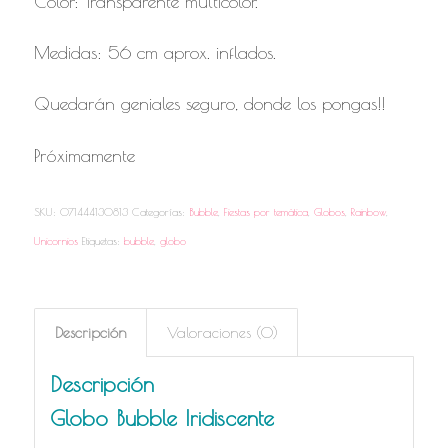
Color: Transparente multicolor.
Medidas: 56 cm aprox. inflados.
Quedarán geniales seguro, donde los pongas!!
Próximamente
SKU:
071444130813
Categorías:
Bubble
,
Fiestas por temática
,
Globos
,
Rainbow
,
Unicornios
Etiquetas:
bubble
,
globo
Descripción
Valoraciones (0)
Descripción
Globo Bubble Iridiscente