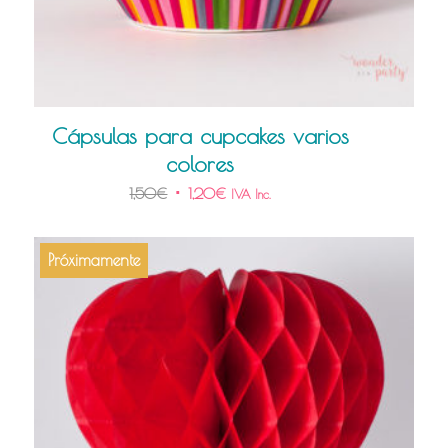
Cápsulas para cupcakes varios
colores
1,50
€
1,20
€
IVA Inc.
Próximamente