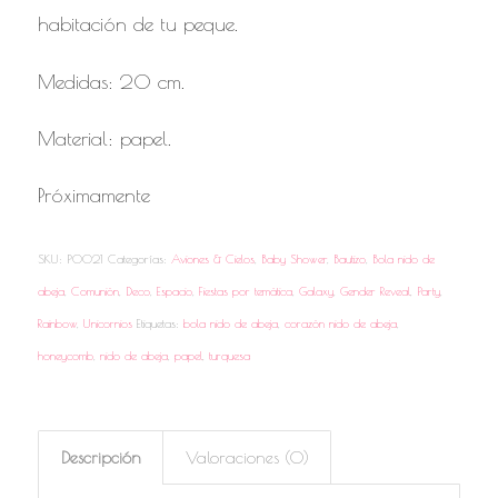
habitación de tu peque.
Medidas: 20 cm.
Material: papel.
Próximamente
SKU:
P0021
Categorías:
Aviones & Cielos
,
Baby Shower
,
Bautizo
,
Bola nido de
abeja
,
Comunión
,
Deco
,
Espacio
,
Fiestas por temática
,
Galaxy
,
Gender Reveal
,
Party
,
Rainbow
,
Unicornios
Etiquetas:
bola nido de abeja
,
corazón nido de abeja
,
honeycomb
,
nido de abeja
,
papel
,
turquesa
Descripción
Valoraciones (0)