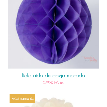
Bola nido de abeja morado
2,99
€
IVA Inc.
Próximamente