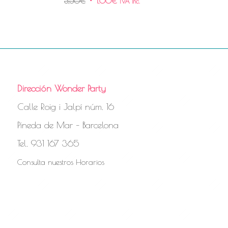
3,50
€
1,00
€
IVA Inc.
Dirección Wonder Party
Calle Roig i Jalpí núm. 16
Pineda de Mar – Barcelona
Tel. 931 167 365
Consulta nuestros Horarios