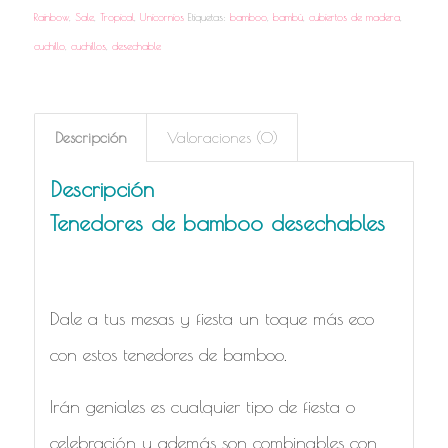
Rainbow
,
Sale
,
Tropical
,
Unicornios
Etiquetas:
bamboo
,
bambú
,
cubiertos de madera
,
cuchillo
,
cuchillos
,
desechable
Descripción
Valoraciones (0)
Descripción
Tenedores de bamboo desechables
Dale a tus mesas y fiesta un toque más eco
con estos tenedores de bamboo.
Irán geniales es cualquier tipo de fiesta o
celebración y además son combinables con