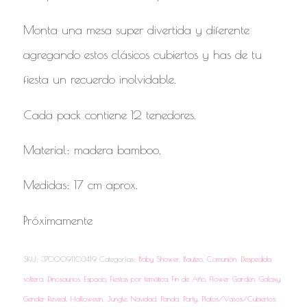
Monta una mesa super divertida y diferente
agregando estos clásicos cubiertos y has de tu
fiesta un recuerdo inolvidable.
Cada pack contiene 12 tenedores.
Material: madera bamboo.
Medidas: 17 cm aprox.
Próximamente
SKU:
3700091103419
Categorías:
Baby Shower
,
Bautizo
,
Comunión
,
Despedida
soltera
,
Dinosaurios
,
Espacio
,
Fiestas por temática
,
Fin de Año
,
Flower Garden
,
Galaxy
,
Gender Reveal
,
Halloween
,
Jungle
,
Navidad
,
Panda
,
Party
,
Platos/Vasos/Cubiertos
,