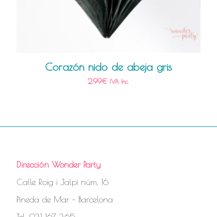
Corazón nido de abeja gris
2,99
€
IVA Inc.
Dirección Wonder Party
Calle Roig i Jalpí núm. 16
Pineda de Mar – Barcelona
Tel. 931 167 365