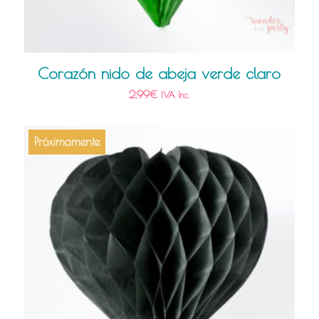
Corazón nido de abeja verde claro
2,99
€
IVA Inc.
Próximamente