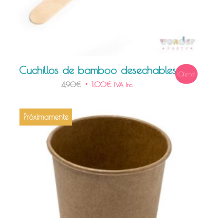
Cuchillos de bamboo desechables
¡Oferta!
4,90
€
1,00
€
IVA Inc.
Próximamente