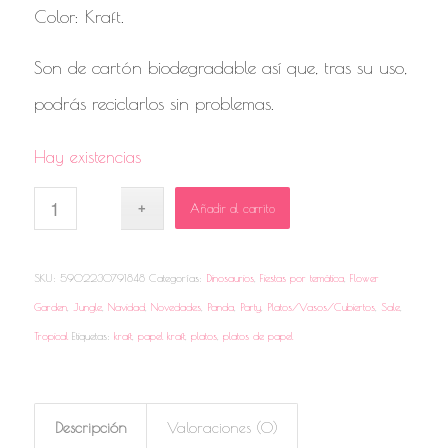
Color: Kraft.
Son de cartón biodegradable así que, tras su uso,
podrás reciclarlos sin problemas.
Hay existencias
Añadir al carrito
SKU:
5902230791848
Categorías:
Dinosaurios
,
Fiestas por temática
,
Flower
Garden
,
Jungle
,
Navidad
,
Novedades
,
Panda
,
Party
,
Platos/Vasos/Cubiertos
,
Sale
,
Tropical
Etiquetas:
kraft
,
papel kraft
,
platos
,
platos de papel
Descripción
Valoraciones (0)