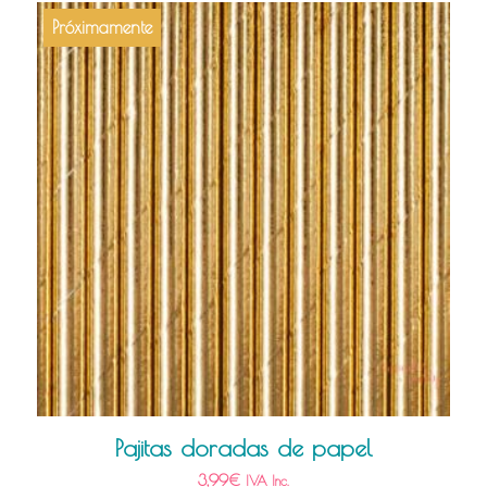
Próximamente
Pajitas doradas de papel
3,99
€
IVA Inc.