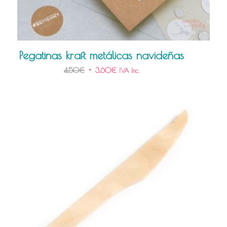
Pegatinas kraft metálicas navideñas
4,50
€
3,60
€
IVA Inc.