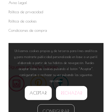
Aviso Legal
Política de privacidad
Política de cookies
Condiciones de compra
Utilizamos cookies propias y de terceros para fines analíticos
y para mostrarte publicidad personalizada en base a un perfil
elaborado a partir de tus hábitos de navegación. Puedes
Síguenos en Redes Sociales
aceptar todas las cookies pulsando el botón “Aceptar”,
configurarlas o rechazar su uso pulsando las siguientes
opciones.
ACEPTAR
RECHAZAR
CONFIGURAR