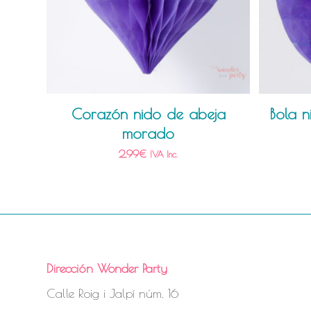
Corazón nido de abeja
Bola 
morado
2,99
€
IVA Inc.
Dirección Wonder Party
Calle Roig i Jalpí núm. 16