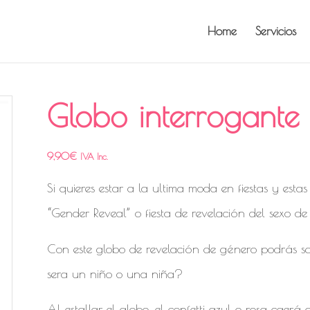
Home
Servicios
Globo interrogante
9,90
€
IVA Inc.
Si quieres estar a la ultima moda en fiestas y es
“Gender Reveal” o fiesta de revelación del sexo de
Con este globo de revelación de género podrás sa
sera un niño o una niña?
Al estallar el globo, el confetti azul o rosa caerá