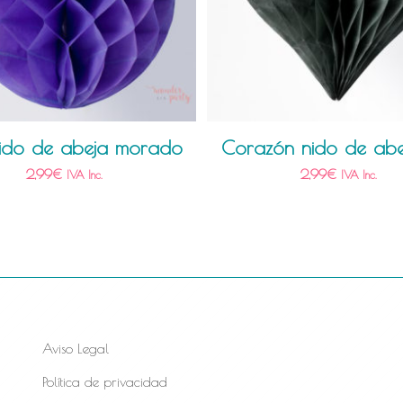
nido de abeja morado
Corazón nido de abej
2,99
€
2,99
€
IVA Inc.
IVA Inc.
Aviso Legal
Política de privacidad