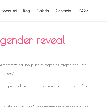
Sobre mi
Blog
Galería
Contacto
FAQ’s
 gender reveal
tas embarazada, no puedes dejar de organizar una
 tu bebé.
ber, petando el globos, el sexo de tu bebé. ¿Que
 al suelo en un “Pop” verdaderamente espectacular.