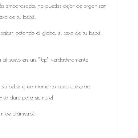
estás embarazada, no puedes dejar de organizar
sexo de tu bebé.
aber, petando el globo, el sexo de tu bebé.
erá al suelo en un “Pop” verdaderamente
de su bebé y un momento para atesorar:
nto dure para siempre!
m de diámetro).