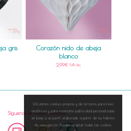
a gris
Corazón nido de abeja
blanco
2,99
€
IVA Inc.
Utilizamos cookies propias y de terceros para fines
analíticos y para mostrarte publicidad personalizada
Síguenos en Redes Sociales
en base a un perfil elaborado a partir de tus hábitos
de navegación. Puedes aceptar todas las cookies