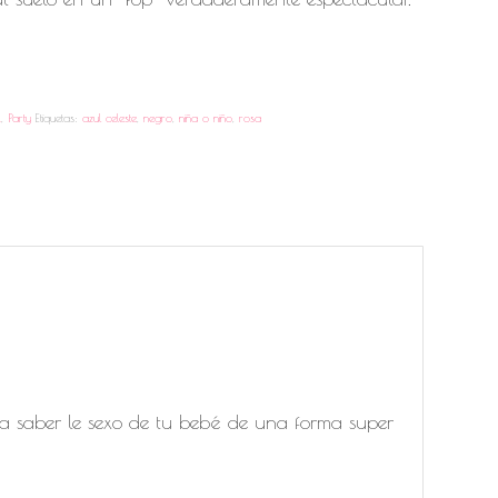
x
,
Party
Etiquetas:
azul celeste
,
negro
,
niña o niño
,
rosa
ra saber le sexo de tu bebé de una forma super