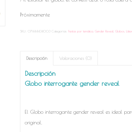
Próximamente
SKU:
071444434003
Categorías:
Fiestas por temática
,
Gender Reveal
,
Globos
,
Láte
Descripción
Valoraciones (0)
Descripción
Globo interrogante gender reveal
El Globo interrogante gender reveal es ideal pa
original.