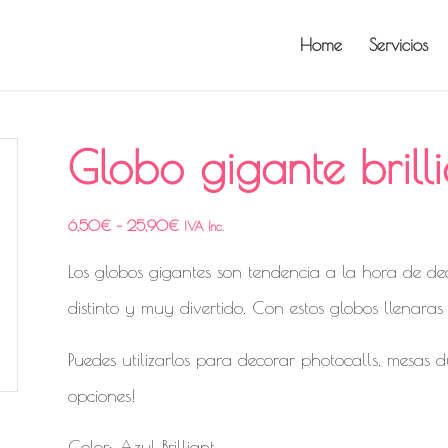
Home
Servicios
Globo gigante brill
6,50
€
–
25,90
€
IVA Inc.
Los globos gigantes son tendencia a la hora de dec
distinto y muy divertido. Con estos globos llenaras 
Puedes utilizarlos para decorar photocalls, mesas 
opciones!
Color: Azul Brilliant.