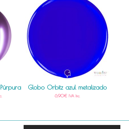
 Púrpura
Globo Orbitz azul metalizado
6,90
€
c.
IVA Inc.