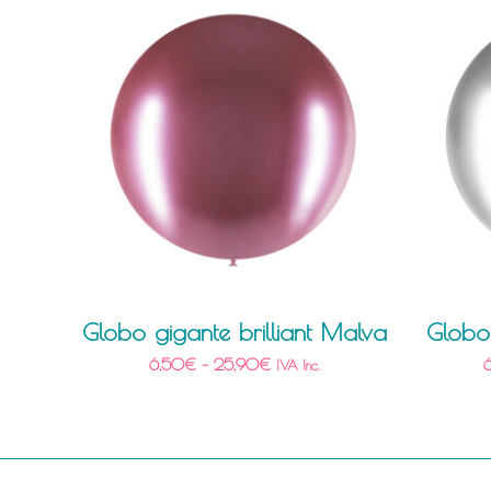
Globo gigante brilliant Malva
Globo 
6,50
€
–
25,90
€
IVA Inc.