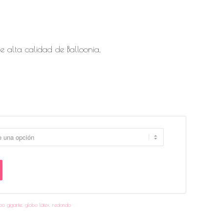
 alta calidad de Balloonia.
bo gigante
,
globo látex
,
redondo