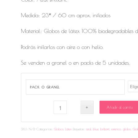
Medida: 23″ / 60 cm aprox. inflados
Material: Globos de látex 100% biodegradables de
Podrás inflarlos con aire o con helio.
Se venden a granel o en packs de 5 unidades.
PACK O GRANEL
Añadir al carrito
SKU:
N/D
Categorías:
Globos
,
Látex
Etiquetas:
azul
,
blue
,
brilliant
,
esferico
,
globo
,
Glo