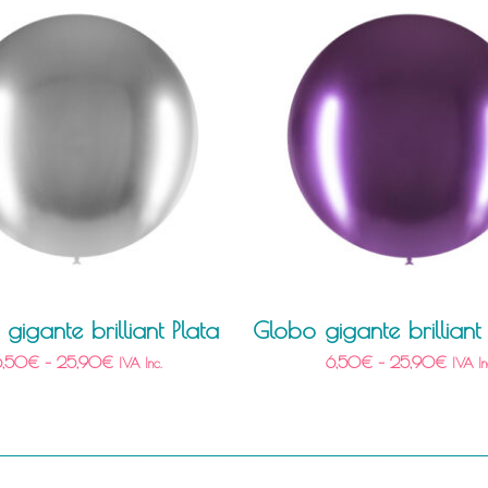
gigante brilliant Plata
Globo gigante brilliant
6,50
€
–
25,90
€
6,50
€
–
25,90
€
IVA Inc.
IVA In