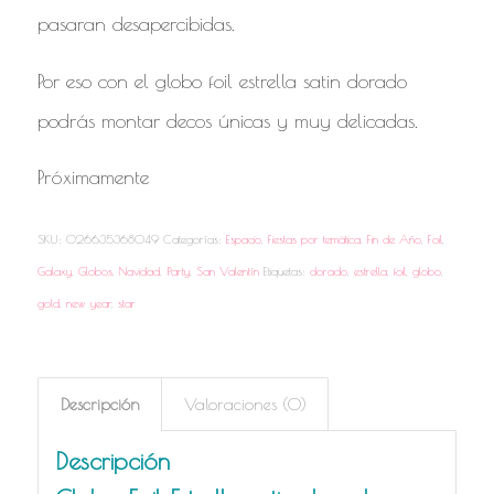
pasaran desapercibidas.
Por eso con el globo foil estrella satin dorado
podrás montar decos únicas y muy delicadas.
Próximamente
SKU:
026635368049
Categorías:
Espacio
,
Fiestas por temática
,
Fin de Año
,
Foil
,
Galaxy
,
Globos
,
Navidad
,
Party
,
San Valentín
Etiquetas:
dorado
,
estrella
,
foil
,
globo
,
gold
,
new year
,
star
Descripción
Valoraciones (0)
Descripción