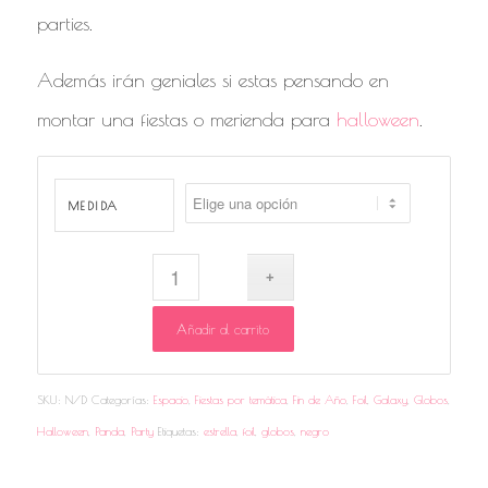
parties.
Además irán geniales si estas pensando en
montar una fiestas o merienda para
halloween
.
MEDIDA
Añadir al carrito
SKU:
N/D
Categorías:
Espacio
,
Fiestas por temática
,
Fin de Año
,
Foil
,
Galaxy
,
Globos
,
Halloween
,
Panda
,
Party
Etiquetas:
estrella
,
foil
,
globos
,
negro