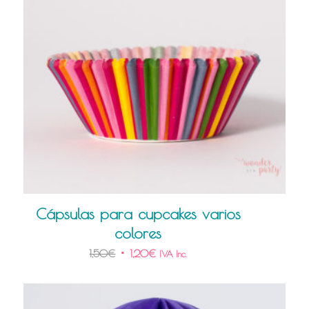
Cápsulas para cupcakes varios
colores
1,50
€
1,20
€
IVA Inc.