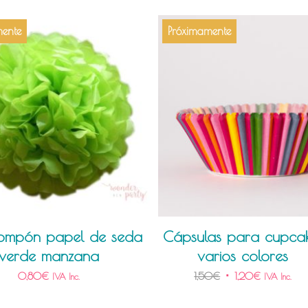
ente
Próximamente
pompón papel de seda
Cápsulas para cupca
verde manzana
varios colores
0,80
€
1,50
€
1,20
€
IVA Inc.
IVA Inc.