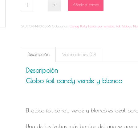
Añadir al carrito
SKU:
071444318556
Categorías:
Candy Party
,
Fiestas por temática
,
Foil
,
Globos
,
Na
Descripción
Valoraciones (0)
Descripción
Globo foil candy verde y blanco
El globo foil candy verde y blanco es ideal par
Una de las fechas más bonitas del año se acerc