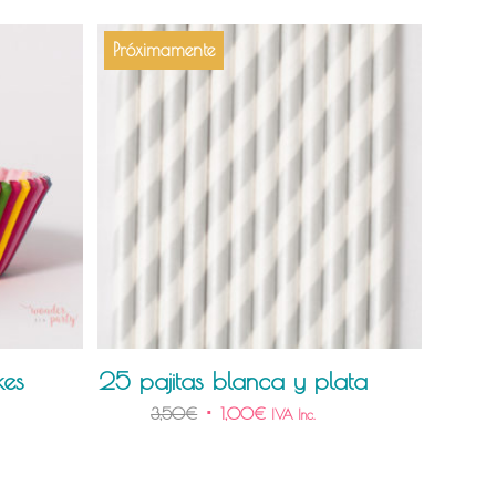
Próximamente
kes
25 pajitas blanca y plata
3,50
€
1,00
€
IVA Inc.