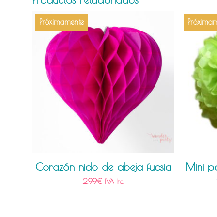
Próximamente
Próximam
Corazón nido de abeja fucsia
Mini 
2,99
€
IVA Inc.