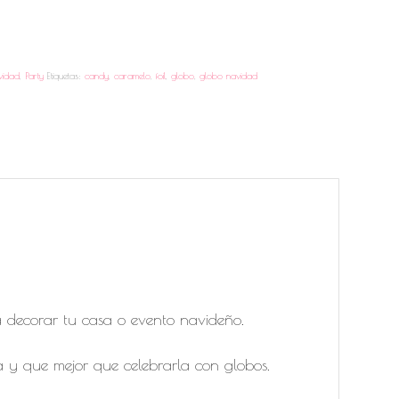
vidad
,
Party
Etiquetas:
candy
,
caramelo
,
foil
,
globo
,
globo navidad
a decorar tu casa o evento navideño.
a y que mejor que celebrarla con globos.