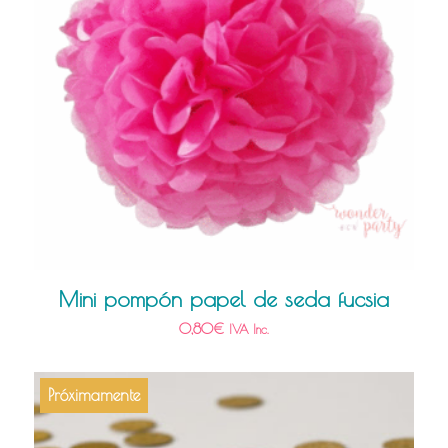
Mini pompón papel de seda fucsia
0,80
€
IVA Inc.
Próximamente