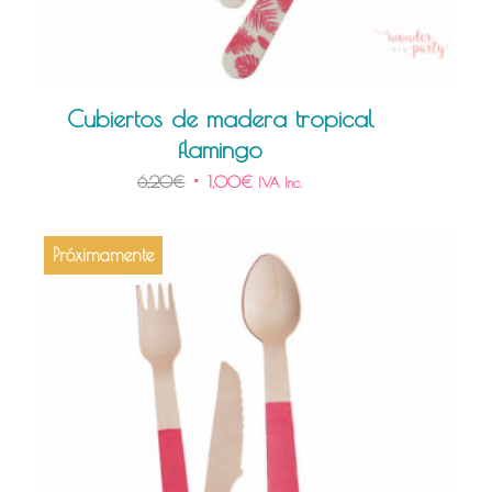
Cubiertos de madera tropical
flamingo
6,20
€
1,00
€
IVA Inc.
Próximamente