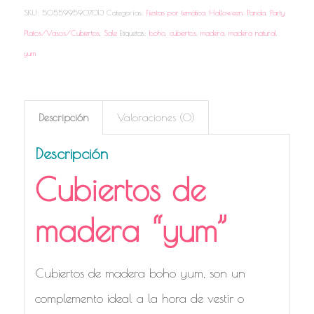
SKU:
5055995907013
Categorías:
Fiestas por temática
,
Halloween
,
Panda
,
Party
,
Platos/Vasos/Cubiertos
,
Sale
Etiquetas:
boho
,
cubiertos
,
madera
,
madera natural
,
yum
Descripción
Valoraciones (0)
Descripción
Cubiertos de
madera “yum”
Cubiertos de madera boho yum, son un
complemento ideal a la hora de vestir o