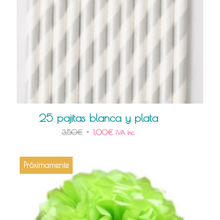
25 pajitas blanca y plata
3,50
€
1,00
€
IVA Inc.
Próximamente