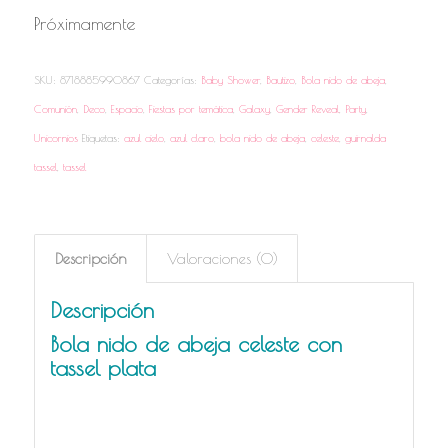
Próximamente
SKU:
8718885990867
Categorías:
Baby Shower
,
Bautizo
,
Bola nido de abeja
,
Comunión
,
Deco
,
Espacio
,
Fiestas por temática
,
Galaxy
,
Gender Reveal
,
Party
,
Unicornios
Etiquetas:
azul cielo
,
azul claro
,
bola nido de abeja
,
celeste
,
guirnalda
tassel
,
tassel
Descripción
Valoraciones (0)
Descripción
Bola nido de abeja celeste con
tassel plata