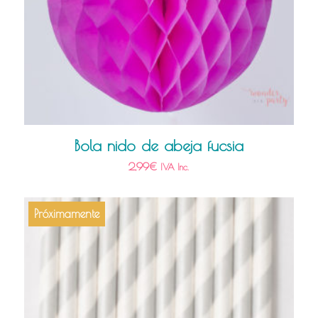
Bola nido de abeja fucsia
2,99
€
IVA Inc.
Próximamente