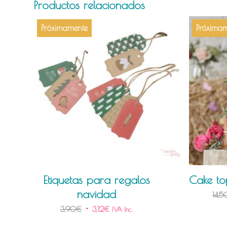
Productos relacionados
Próximamente
Próximam
Etiquetas para regalos
Cake to
navidad
14,5
3,90
€
3,12
€
IVA Inc.