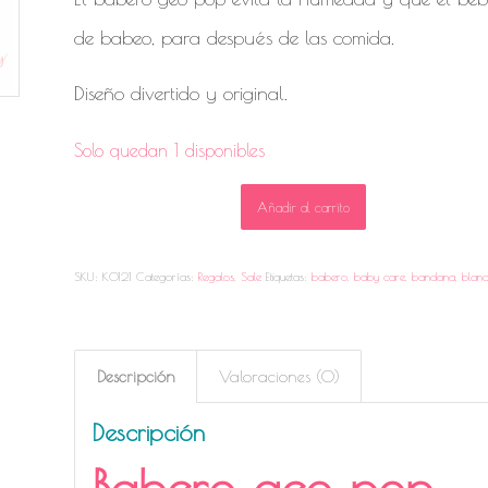
de babeo, para después de las comida.
Diseño divertido y original.
Solo quedan 1 disponibles
Añadir al carrito
SKU:
K0121
Categorías:
Regalos
,
Sale
Etiquetas:
babero
,
baby care
,
bandana
,
blan
Descripción
Valoraciones (0)
Descripción
Babero geo pop