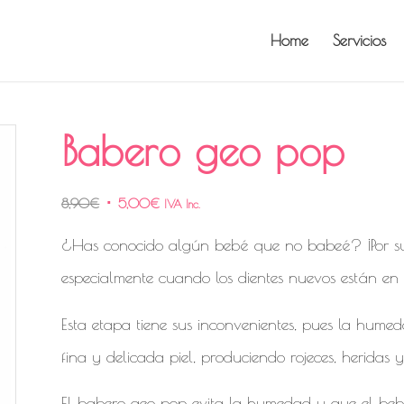
Home
Servicios
Babero geo pop
8,90
€
5,00
€
IVA Inc.
¿Has conocido algún bebé que no babeé? ¡Por sup
especialmente cuando los dientes nuevos están en 
Esta etapa tiene sus inconvenientes, pues la hum
fina y delicada piel, produciendo rojeces, heridas y
El babero geo pop evita la humedad y que el bebé