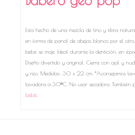
Babero geo pop lino algodón y fibras
Esta hecho de una mezcla de lino y fibra natur
en forma de panal de abejas blanco por el otro
bebé se moje. Ideal durante la dentición, en ép
Diseño divertido y original. Cierre con ojal y 
y rizo. Medidas: 30 x 22 cm. *Aconsejamos lav
lavadora a 30ºC. No usar secadora. También po
bebé
.