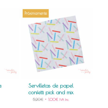
Próximamente
a
Servilletas de papel
confetti pick and mix
5,20
€
1,00
€
IVA Inc.