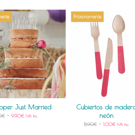
ente
Próximamente
pper Just Married
Cubiertos de mader
neón
0
€
9,90
€
IVA Inc.
5,90
€
1,00
€
IVA Inc.