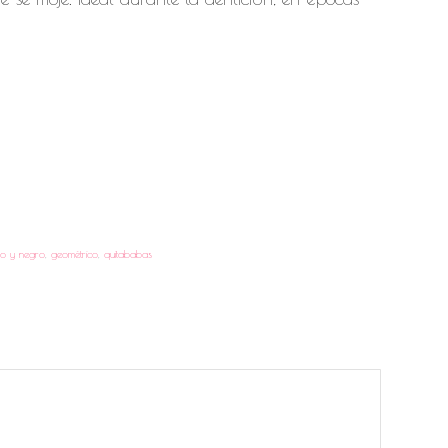
co y negro
,
geométrico
,
quitababas