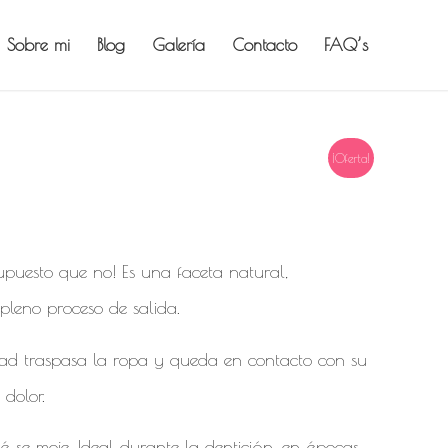
Sobre mi
Blog
Galería
Contacto
FAQ’s
¡Oferta!
uesto que no! Es una faceta natural,
pleno proceso de salida.
edad traspasa la ropa y queda en contacto con su
 dolor.
 se moje. Ideal durante la dentición, en épocas