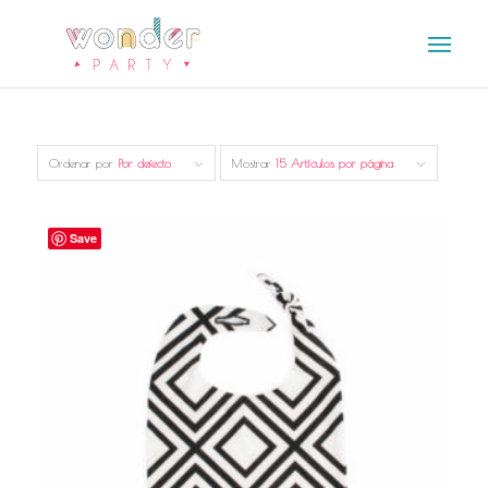
Ordenar por
Por defecto
Mostrar
15 Artículos por página
Save