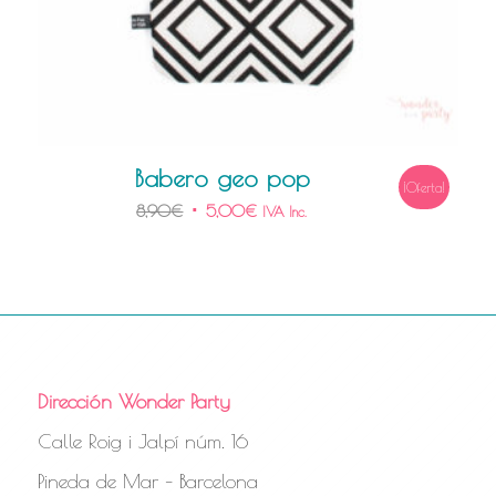
Babero geo pop
¡Oferta!
8,90
€
5,00
€
IVA Inc.
Dirección Wonder Party
Calle Roig i Jalpí núm. 16
Pineda de Mar – Barcelona