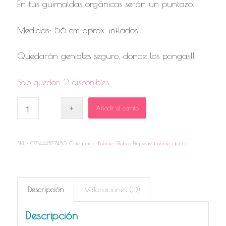
En tus guirnaldas orgánicas serán un puntazo.
Medidas: 56 cm aprox. inflados.
Quedarán geniales seguro, donde los pongas!!
Solo quedan 2 disponibles
Añadir al carrito
SKU:
071444877480
Categorías:
Bubble
,
Globos
Etiquetas:
bubble
,
globo
Descripción
Valoraciones (0)
Descripción