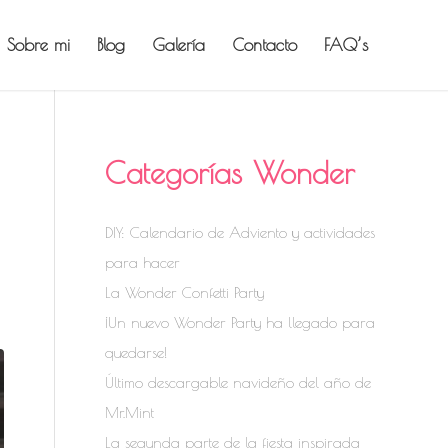
Sobre mi
Blog
Galería
Contacto
FAQ’s
Categorías Wonder
DIY: Calendario de Adviento y actividades
para hacer
La Wonder Confetti Party
¡Un nuevo Wonder Party ha llegado para
quedarse!
Último descargable navideño del año de
Mr.Mint
La segunda parte de la fiesta inspirada