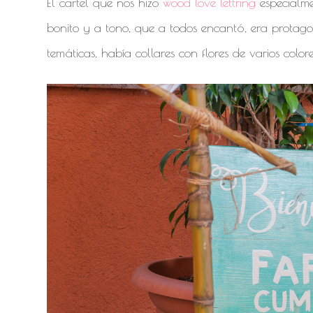
El cartel que nos hizo
wood love lettring
especialme
bonito y a tono, que a todos encantó, era protagon
temáticas, había collares con flores de varios colore