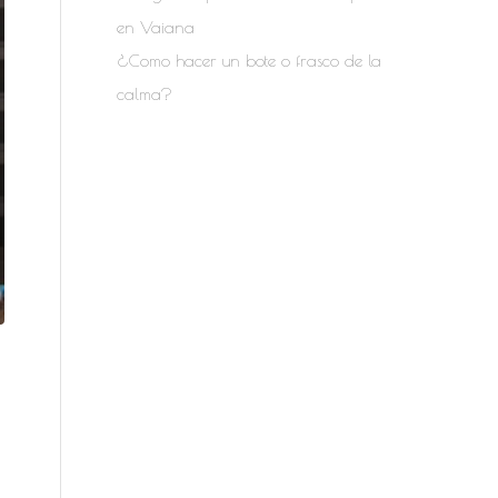
en Vaiana
¿Como hacer un bote o frasco de la
calma?