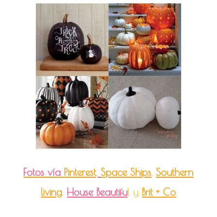
Fotos vía
Pinterest
,
Space Ships
,
Southern
living
,
House Beautifu
l
y
Brit + Co