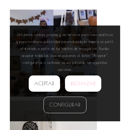
Utilizamos cookies propias y de terceros para fines analíticos
y para mostrarte publicidad personalizada en base a un perfil
elaborado a partir de tus hábitos de navegación. Puedes
aceptar todas las cookies pulsando el botón “Aceptar”,
configurarlas o rechazar su uso pulsando las siguientes
opciones.
ACEPTAR
RECHAZAR
CONFIGURAR