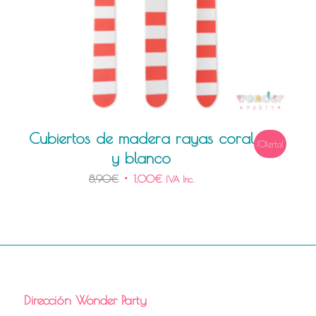
Cubiertos de madera rayas coral
¡Oferta!
y blanco
8,90
€
1,00
€
IVA Inc.
Dirección Wonder Party