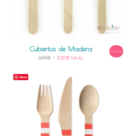
Cubiertos de Madera
¡Oferta!
2,99
€
1,00
€
IVA Inc.
Save