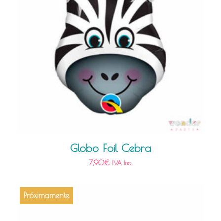
Globo Foil Cebra
7,90
€
IVA Inc.
Próximamente