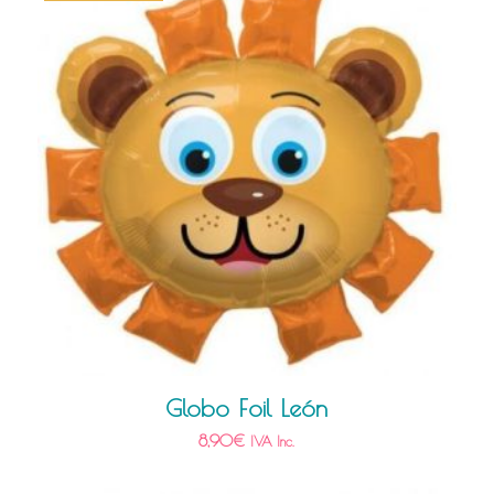
Globo Foil León
8,90
€
IVA Inc.