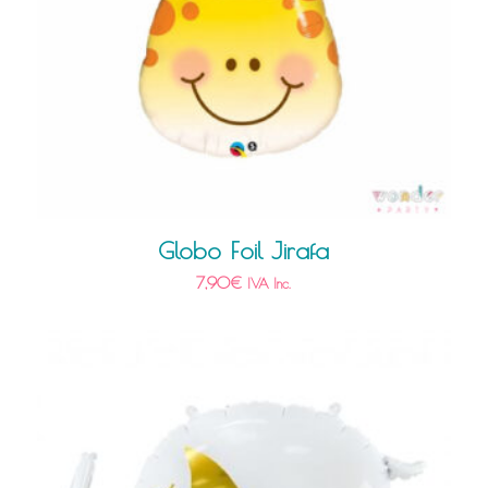
Globo Foil Jirafa
7,90
€
IVA Inc.