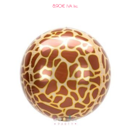
8,90
€
IVA Inc.