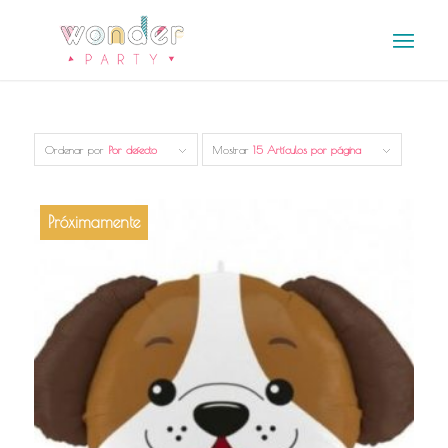
Ordenar por
Por defecto
Mostrar
15 Artículos por página
Próximamente