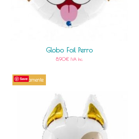
Globo Foil Perro
8,90
€
IVA Inc.
Save
Próximamente