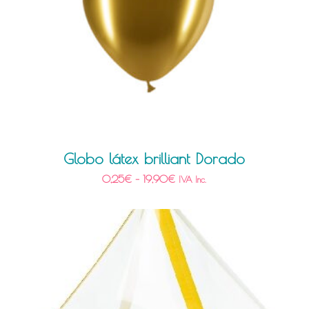
Globo látex brilliant Dorado
0,25
€
–
19,90
€
IVA Inc.