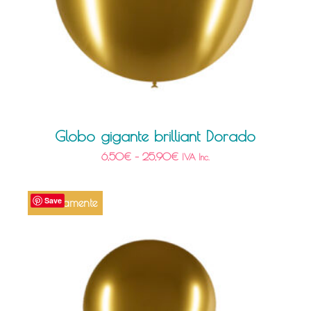
Globo gigante brilliant Dorado
6,50
€
–
25,90
€
IVA Inc.
Save
Próximamente