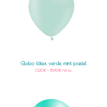
Globo látex verde mint pastel
0,20
€
–
15,90
€
IVA Inc.