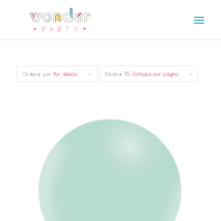
Ordenar por
Por defecto
Mostrar
15 Artículos por página