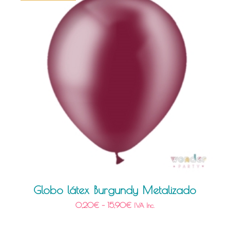
Globo látex Burgundy Metalizado
0,20
€
–
15,90
€
IVA Inc.