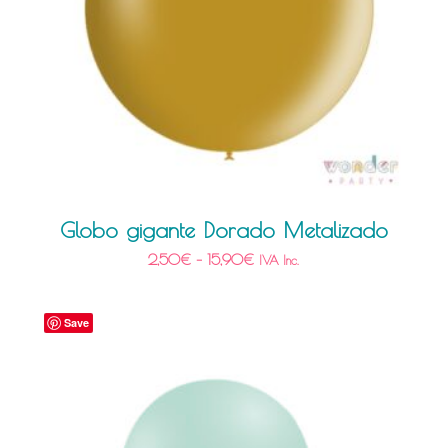
Globo gigante Dorado Metalizado
2,50
€
–
15,90
€
IVA Inc.
Save