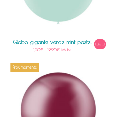
Globo gigante verde mint pastel
¡Oferta!
1,50
€
–
12,90
€
IVA Inc.
Próximamente