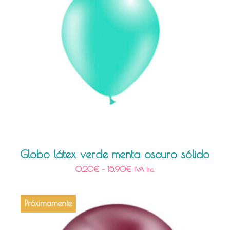
Globo látex verde menta oscuro sólido
0,20
€
–
15,90
€
IVA Inc.
Próximamente