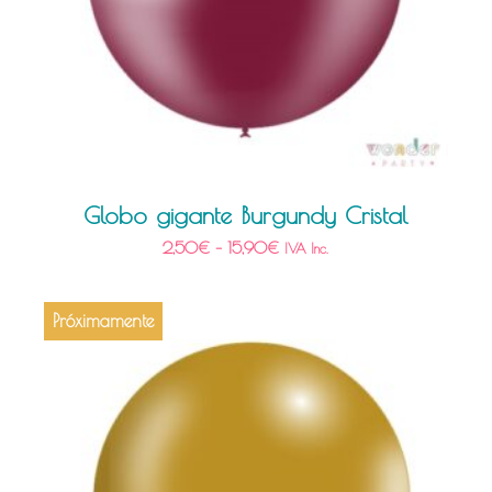
Globo gigante Burgundy Cristal
2,50
€
–
15,90
€
IVA Inc.
Próximamente