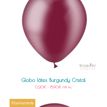
Globo látex Burgundy Cristal
0,20
€
–
15,90
€
IVA Inc.
Próximamente