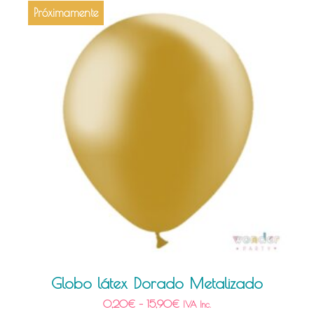
Próximamente
Globo látex Dorado Metalizado
0,20
€
–
15,90
€
IVA Inc.