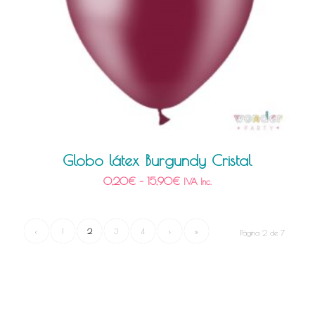
Globo látex Burgundy Cristal
0,20
€
–
15,90
€
IVA Inc.
‹
1
2
3
4
›
»
Página 2 de 7