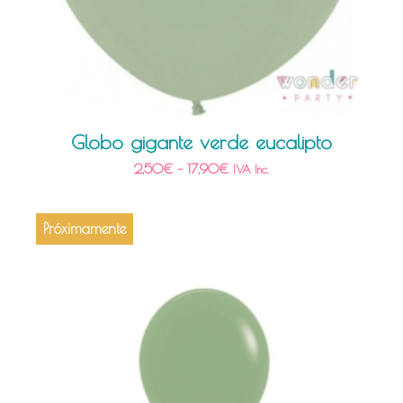
Globo gigante verde eucalipto
2,50
€
–
17,90
€
IVA Inc.
Próximamente