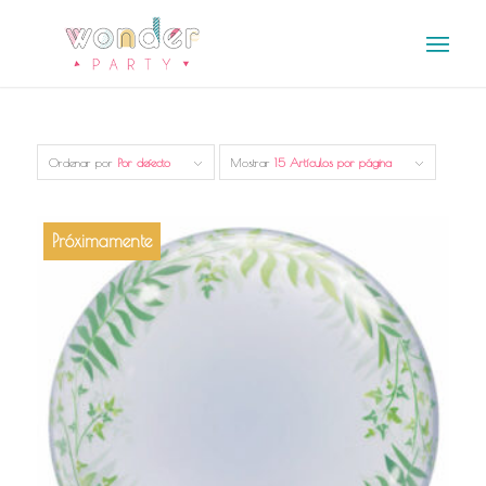
Ordenar por
Por defecto
Mostrar
15 Artículos por página
Próximamente