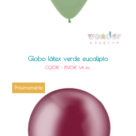
Globo látex verde eucalipto
0,20
€
–
8,90
€
IVA Inc.
Próximamente